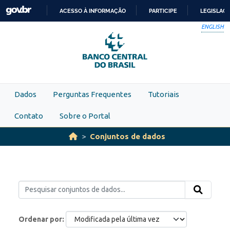
Skip to main content
ACESSO À INFORMAÇÃO
PARTICIPE
LEGISLAÇ
IR
ENGLISH
PARA
O
CONTEÚDO
Dados
Perguntas Frequentes
Tutoriais
Contato
Sobre o Portal
Conjuntos de dados
Ordenar por