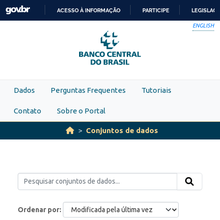
Skip to main content
ACESSO À INFORMAÇÃO
PARTICIPE
LEGISLAÇ
IR
ENGLISH
PARA
O
CONTEÚDO
Dados
Perguntas Frequentes
Tutoriais
Contato
Sobre o Portal
Conjuntos de dados
Ordenar por