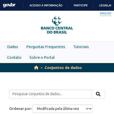
Skip to main content
ACESSO À INFORMAÇÃO
PARTICIPE
LEGISLAÇ
IR
ENGLISH
PARA
O
CONTEÚDO
Dados
Perguntas Frequentes
Tutoriais
Contato
Sobre o Portal
Conjuntos de dados
Ordenar por