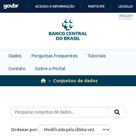
Skip to main content
ACESSO À INFORMAÇÃO
PARTICIPE
LEGISLAÇ
IR
ENGLISH
PARA
O
CONTEÚDO
Dados
Perguntas Frequentes
Tutoriais
Contato
Sobre o Portal
Conjuntos de dados
Ordenar por