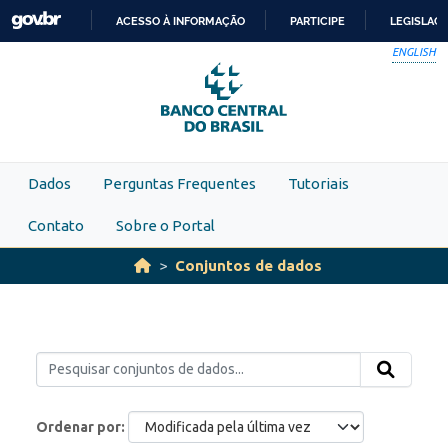
Skip to main content
ACESSO À INFORMAÇÃO
PARTICIPE
LEGISLAÇ
IR
ENGLISH
PARA
O
CONTEÚDO
Dados
Perguntas Frequentes
Tutoriais
Contato
Sobre o Portal
Conjuntos de dados
Ordenar por