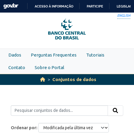
Skip to main content
ACESSO À INFORMAÇÃO
PARTICIPE
LEGISLAÇ
IR
ENGLISH
PARA
O
CONTEÚDO
Dados
Perguntas Frequentes
Tutoriais
Contato
Sobre o Portal
Conjuntos de dados
Ordenar por