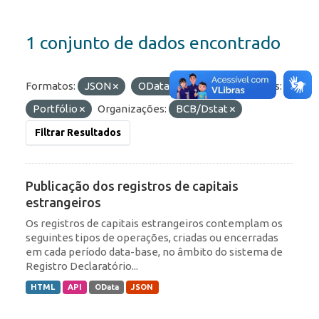
1 conjunto de dados encontrado
Formatos:
JSON
OData
API
Etiquetas:
Portfólio
Organizações:
BCB/Dstat
Filtrar Resultados
Publicação dos registros de capitais
estrangeiros
Os registros de capitais estrangeiros contemplam os
seguintes tipos de operações, criadas ou encerradas
em cada período data-base, no âmbito do sistema de
Registro Declaratório...
HTML
API
OData
JSON