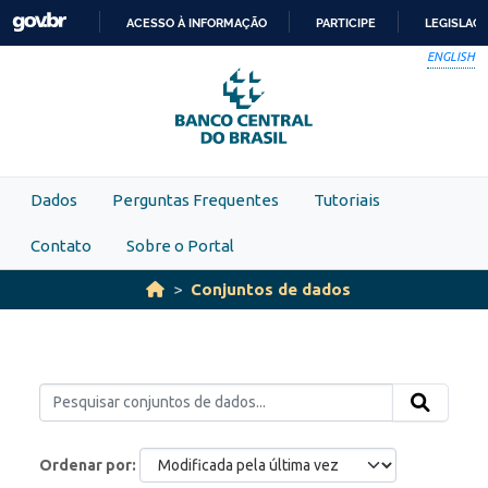
Skip to main content
ACESSO À INFORMAÇÃO
PARTICIPE
LEGISLAÇ
IR
ENGLISH
PARA
O
CONTEÚDO
Dados
Perguntas Frequentes
Tutoriais
Contato
Sobre o Portal
Conjuntos de dados
Ordenar por