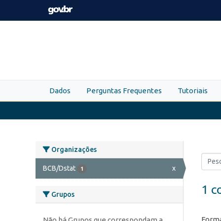
Skip to main content
Dados
Perguntas Frequentes
Tutoriais
Organizações
BCB/Dstat
x
1
1 c
Grupos
Forma
Não há Grupos que correspondam a