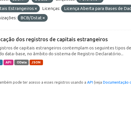
tais Estrangeiros
Licenças:
Licença Aberta para Bases de D
izações:
BCB/Dstat
icação dos registros de capitais estrangeiros
gistros de capitais estrangeiros contemplam os seguintes tipos d
do data-base, no âmbito do sistema de Registro Declaratório...
L
API
OData
JSON
ambém pode ter acesso a esses registros usando a
API
(veja
Documentação d