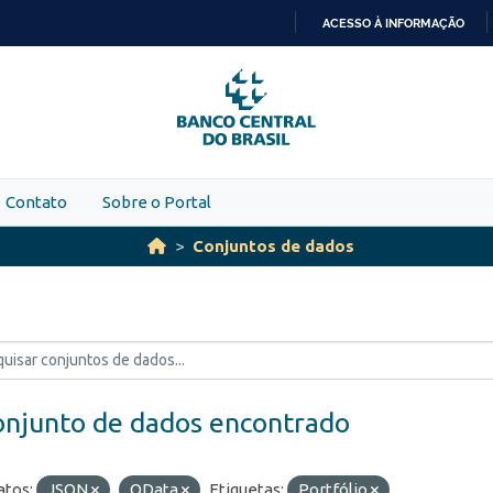
ACESSO À INFORMAÇÃO
IR
PARA
O
CONTEÚDO
Contato
Sobre o Portal
Conjuntos de dados
onjunto de dados encontrado
tos:
JSON
OData
Etiquetas:
Portfólio