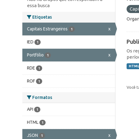
essa busca
Capi
Etiquetas
Organ
Capitais Estrangeiros
x
1
Publ
IED
1
Os re
Portfólio
x
1
perío
HTM
RDE
1
ROF
1
Você t
Formatos
API
1
HTML
1
JSON
x
1