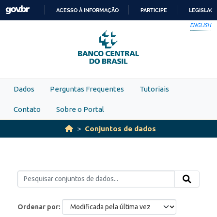
Skip to main content
ACESSO À INFORMAÇÃO
PARTICIPE
LEGISLAÇ
IR
ENGLISH
PARA
O
CONTEÚDO
Dados
Perguntas Frequentes
Tutoriais
Contato
Sobre o Portal
Conjuntos de dados
Ordenar por