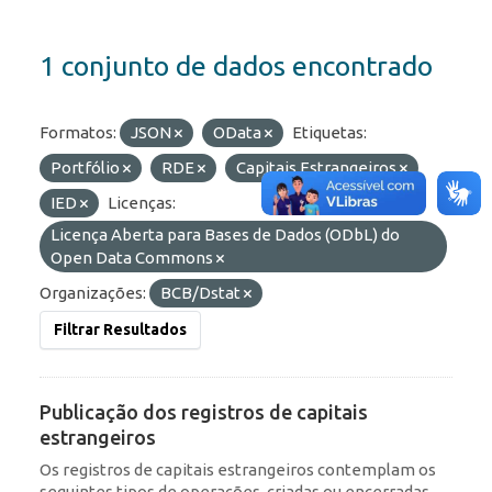
1 conjunto de dados encontrado
Formatos:
JSON
OData
Etiquetas:
Portfólio
RDE
Capitais Estrangeiros
IED
Licenças:
Licença Aberta para Bases de Dados (ODbL) do
Open Data Commons
Organizações:
BCB/Dstat
Filtrar Resultados
Publicação dos registros de capitais
estrangeiros
Os registros de capitais estrangeiros contemplam os
seguintes tipos de operações, criadas ou encerradas