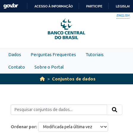
Skip to main content
ACESSO À INFORMAÇÃO
PARTICIPE
LEGISLAÇ
IR
ENGLISH
PARA
O
CONTEÚDO
Dados
Perguntas Frequentes
Tutoriais
Contato
Sobre o Portal
Conjuntos de dados
Ordenar por