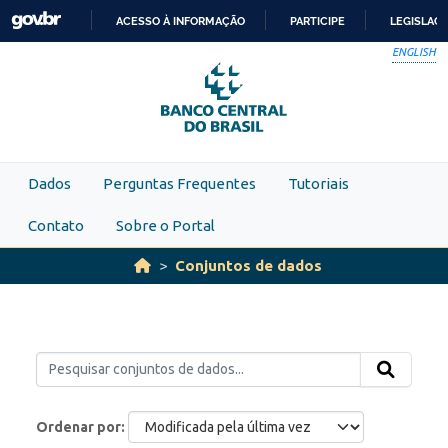
Skip to main content
ACESSO À INFORMAÇÃO
PARTICIPE
LEGISLAÇ
IR
ENGLISH
PARA
O
CONTEÚDO
Dados
Perguntas Frequentes
Tutoriais
Contato
Sobre o Portal
Conjuntos de dados
Ordenar por