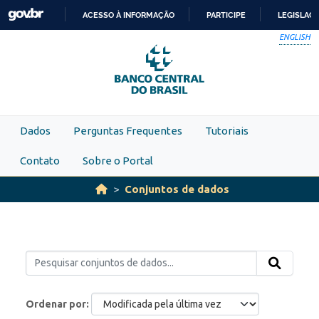
Skip to main content
ACESSO À INFORMAÇÃO
PARTICIPE
LEGISLAÇ
IR
ENGLISH
PARA
O
CONTEÚDO
Dados
Perguntas Frequentes
Tutoriais
Contato
Sobre o Portal
Conjuntos de dados
Ordenar por