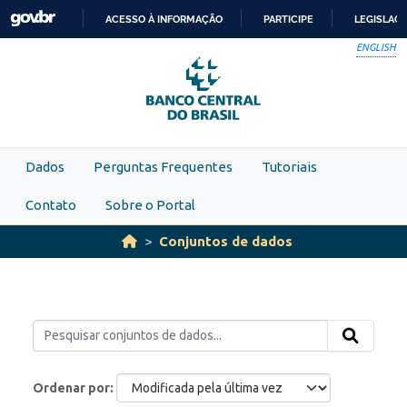
Skip to main content
ACESSO À INFORMAÇÃO
PARTICIPE
LEGISLAÇ
IR
ENGLISH
PARA
O
CONTEÚDO
Dados
Perguntas Frequentes
Tutoriais
Contato
Sobre o Portal
Conjuntos de dados
Ordenar por