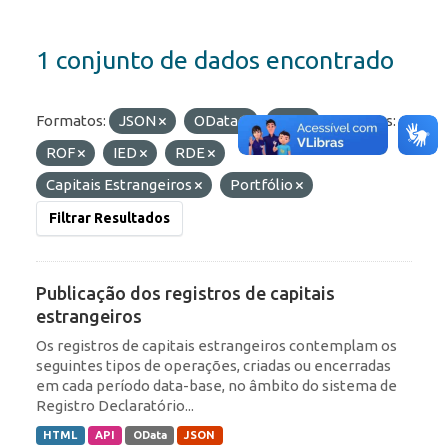
1 conjunto de dados encontrado
Formatos:
JSON
OData
API
Etiquetas:
ROF
IED
RDE
Capitais Estrangeiros
Portfólio
Filtrar Resultados
Publicação dos registros de capitais
estrangeiros
Os registros de capitais estrangeiros contemplam os
seguintes tipos de operações, criadas ou encerradas
em cada período data-base, no âmbito do sistema de
Registro Declaratório...
HTML
API
OData
JSON