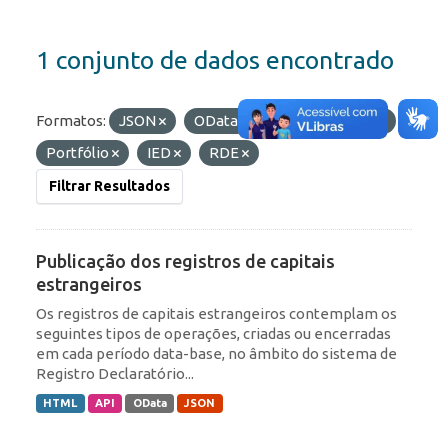
1 conjunto de dados encontrado
Formatos:
JSON
OData
Etiquetas:
ROF
Portfólio
IED
RDE
Filtrar Resultados
Publicação dos registros de capitais
estrangeiros
Os registros de capitais estrangeiros contemplam os
seguintes tipos de operações, criadas ou encerradas
em cada período data-base, no âmbito do sistema de
Registro Declaratório...
HTML
API
OData
JSON