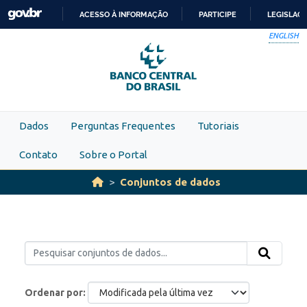
Skip to main content
ACESSO À INFORMAÇÃO
PARTICIPE
LEGISLAÇ
IR
ENGLISH
PARA
O
CONTEÚDO
Dados
Perguntas Frequentes
Tutoriais
Contato
Sobre o Portal
Conjuntos de dados
Ordenar por