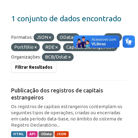
1 conjunto de dados encontrado
Formatos:
JSON
OData
Etiquetas:
ROF
Portfólio
RDE
Capitais Estrangeiros
Organizações:
BCB/Dstat
Filtrar Resultados
Publicação dos registros de capitais
estrangeiros
Os registros de capitais estrangeiros contemplam os
seguintes tipos de operações, criadas ou encerradas
em cada período data-base, no âmbito do sistema de
Registro Declaratório...
HTML
API
OData
JSON