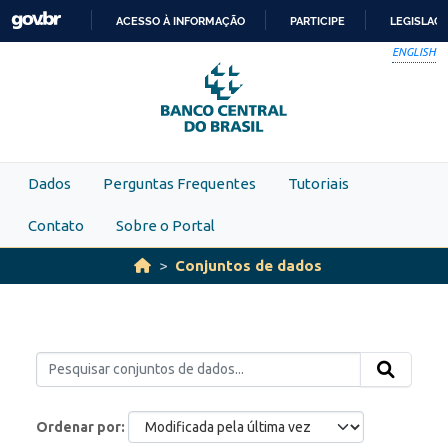
Skip to main content
ACESSO À INFORMAÇÃO
PARTICIPE
LEGISLAÇ
IR
ENGLISH
PARA
O
CONTEÚDO
Dados
Perguntas Frequentes
Tutoriais
Contato
Sobre o Portal
Conjuntos de dados
Ordenar por