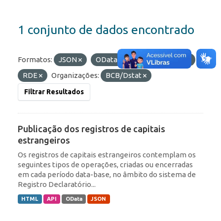
1 conjunto de dados encontrado
Formatos:
JSON
OData
Etiquetas:
ROF
RDE
Organizações:
BCB/Dstat
Filtrar Resultados
Publicação dos registros de capitais
estrangeiros
Os registros de capitais estrangeiros contemplam os
seguintes tipos de operações, criadas ou encerradas
em cada período data-base, no âmbito do sistema de
Registro Declaratório...
HTML
API
OData
JSON