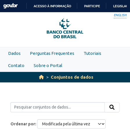
Skip to main content
ACESSO À INFORMAÇÃO
PARTICIPE
LEGISLAÇ
IR
ENGLISH
PARA
O
CONTEÚDO
Dados
Perguntas Frequentes
Tutoriais
Contato
Sobre o Portal
Conjuntos de dados
Ordenar por