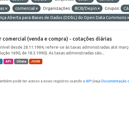
ias
comercial
Organizações:
BCB/Depin
Grupos:
Câ
ença Aberta para Bases de Dados (ODbL) do Open Data Commons
r comercial (venda e compra) - cotações diárias
nível desde 28.11.1984, refere-se às taxas administradas até março 
ução 1690, de 18.3.1990). As taxas administradas são...
L
API
OData
JSON
ambém pode ter acesso a esses registros usando a
API
(veja
Documentação d