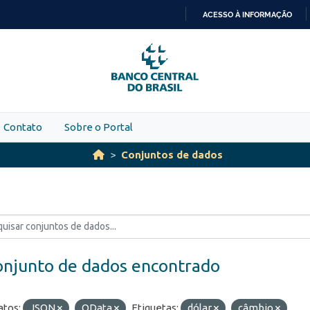
ACESSO À INFORMAÇÃO
IR
PARA
O
CONTEÚDO
Contato
Sobre o Portal
Conjuntos de dados
onjunto de dados encontrado
tos:
JSON
OData
Etiquetas:
dólar
câmbio