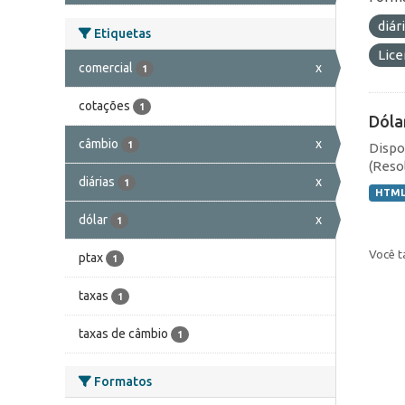
diár
Etiquetas
Lic
comercial
x
1
cotações
1
Dóla
câmbio
x
1
Dispo
(Resol
diárias
x
1
HTM
dólar
x
1
Você t
ptax
1
taxas
1
taxas de câmbio
1
Formatos