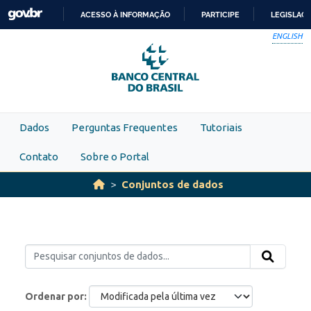
Skip to main content
ACESSO À INFORMAÇÃO
PARTICIPE
LEGISLAÇ
IR
ENGLISH
PARA
O
CONTEÚDO
Dados
Perguntas Frequentes
Tutoriais
Contato
Sobre o Portal
Conjuntos de dados
Ordenar por