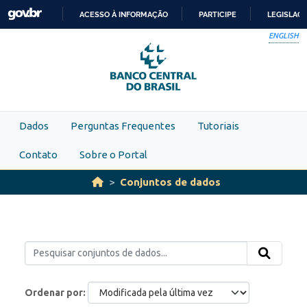
Skip to main content
ACESSO À INFORMAÇÃO
PARTICIPE
LEGISLAÇ
IR
ENGLISH
PARA
O
CONTEÚDO
Dados
Perguntas Frequentes
Tutoriais
Contato
Sobre o Portal
Conjuntos de dados
Ordenar por