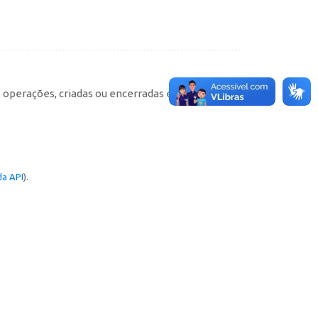
e operações, criadas ou encerradas em cada
a API
).