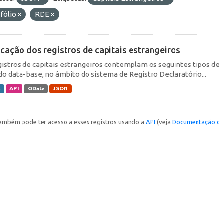
fólio
RDE
icação dos registros de capitais estrangeiros
gistros de capitais estrangeiros contemplam os seguintes tipos d
do data-base, no âmbito do sistema de Registro Declaratório...
L
API
OData
JSON
ambém pode ter acesso a esses registros usando a
API
(veja
Documentação d