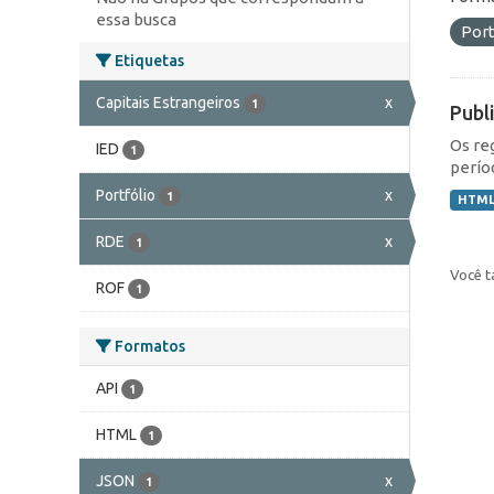
essa busca
Port
Etiquetas
Capitais Estrangeiros
x
1
Publ
Os re
IED
1
perío
Portfólio
x
1
HTM
RDE
x
1
Você t
ROF
1
Formatos
API
1
HTML
1
JSON
x
1