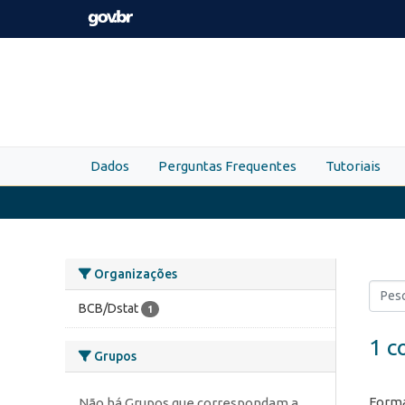
Skip to main content
Dados
Perguntas Frequentes
Tutoriais
Organizações
BCB/Dstat
1
1 c
Grupos
Forma
Não há Grupos que correspondam a