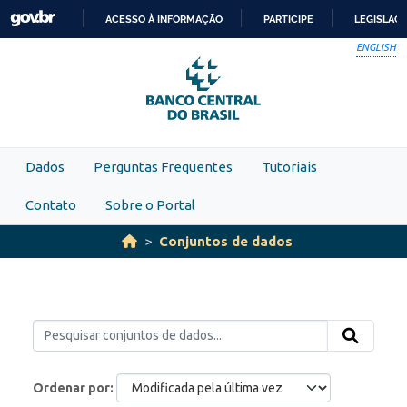
Skip to main content
ACESSO À INFORMAÇÃO
PARTICIPE
LEGISLAÇ
IR
ENGLISH
PARA
O
CONTEÚDO
Dados
Perguntas Frequentes
Tutoriais
Contato
Sobre o Portal
Conjuntos de dados
Ordenar por