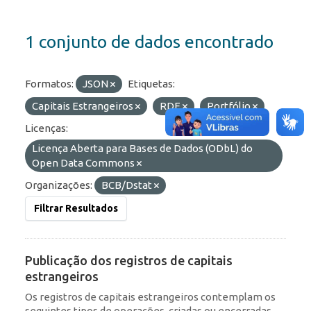
1 conjunto de dados encontrado
Formatos:
JSON
Etiquetas:
Capitais Estrangeiros
RDE
Portfólio
Licenças:
Licença Aberta para Bases de Dados (ODbL) do
Open Data Commons
Organizações:
BCB/Dstat
Filtrar Resultados
Publicação dos registros de capitais
estrangeiros
Os registros de capitais estrangeiros contemplam os
seguintes tipos de operações, criadas ou encerradas