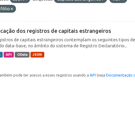
fólio
icação dos registros de capitais estrangeiros
gistros de capitais estrangeiros contemplam os seguintes tipos d
do data-base, no âmbito do sistema de Registro Declaratório...
L
API
OData
JSON
ambém pode ter acesso a esses registros usando a
API
(veja
Documentação d