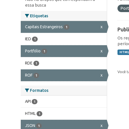
essa busca
Port
Etiquetas
Capitais Estrangeiros
x
1
Publ
Os re
IED
1
perío
Portfólio
x
1
HTM
RDE
1
Você t
ROF
x
1
Formatos
API
1
HTML
1
JSON
x
1