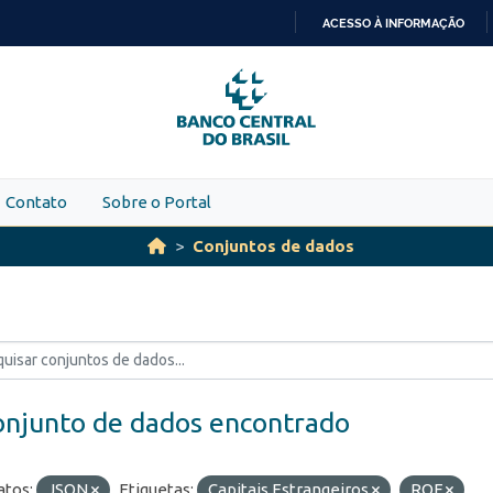
ACESSO À INFORMAÇÃO
IR
PARA
O
CONTEÚDO
Contato
Sobre o Portal
Conjuntos de dados
onjunto de dados encontrado
tos:
JSON
Etiquetas:
Capitais Estrangeiros
ROF