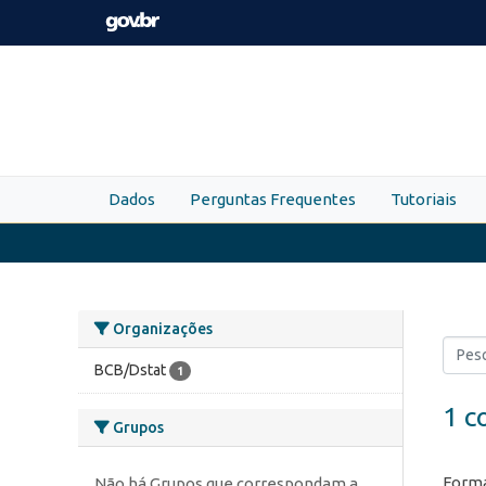
Skip to main content
Dados
Perguntas Frequentes
Tutoriais
Organizações
BCB/Dstat
1
1 c
Grupos
Forma
Não há Grupos que correspondam a