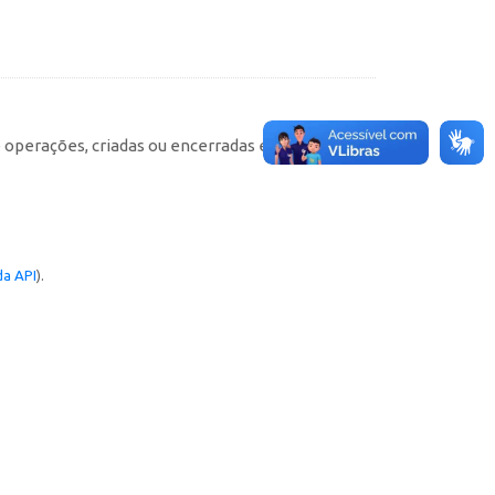
e operações, criadas ou encerradas em cada
a API
).