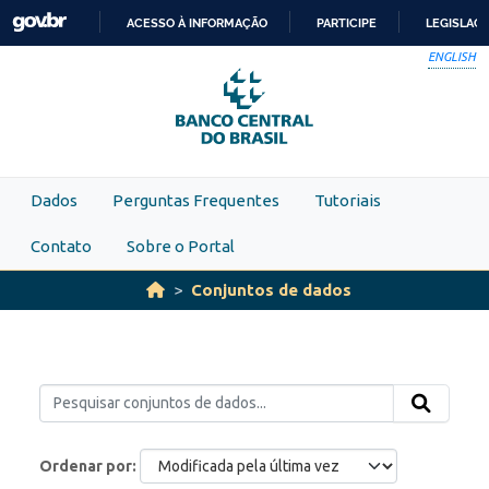
Skip to main content
ACESSO À INFORMAÇÃO
PARTICIPE
LEGISLAÇ
IR
ENGLISH
PARA
O
CONTEÚDO
Dados
Perguntas Frequentes
Tutoriais
Contato
Sobre o Portal
Conjuntos de dados
Ordenar por