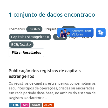
1 conjunto de dados encontrado
Formatos:
JSON
Etiquetas:
RDE
Capitais Estrangeiros
ROF
Organizações:
BCB/Dstat
Filtrar Resultados
Publicação dos registros de capitais
estrangeiros
Os registros de capitais estrangeiros contemplam os
seguintes tipos de operações, criadas ou encerradas
em cada período data-base, no âmbito do sistema de
Registro Declaratório...
HTML
API
OData
JSON