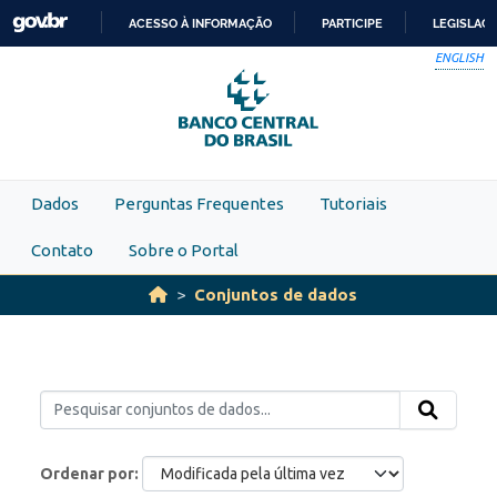
Skip to main content
ACESSO À INFORMAÇÃO
PARTICIPE
LEGISLAÇ
IR
ENGLISH
PARA
O
CONTEÚDO
Dados
Perguntas Frequentes
Tutoriais
Contato
Sobre o Portal
Conjuntos de dados
Ordenar por