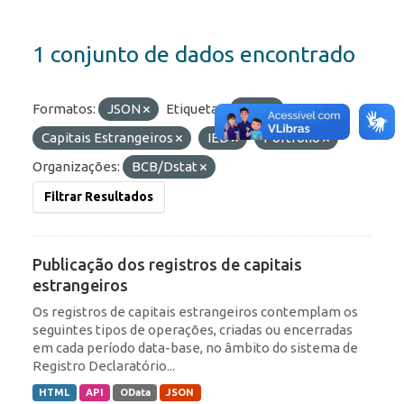
1 conjunto de dados encontrado
Formatos:
JSON
Etiquetas:
RDE
Capitais Estrangeiros
IED
Portfólio
Organizações:
BCB/Dstat
Filtrar Resultados
Publicação dos registros de capitais
estrangeiros
Os registros de capitais estrangeiros contemplam os
seguintes tipos de operações, criadas ou encerradas
em cada período data-base, no âmbito do sistema de
Registro Declaratório...
HTML
API
OData
JSON