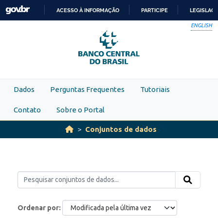
Skip to main content
ACESSO À INFORMAÇÃO
PARTICIPE
LEGISLAÇ
IR
ENGLISH
PARA
O
CONTEÚDO
Dados
Perguntas Frequentes
Tutoriais
Contato
Sobre o Portal
Conjuntos de dados
Ordenar por