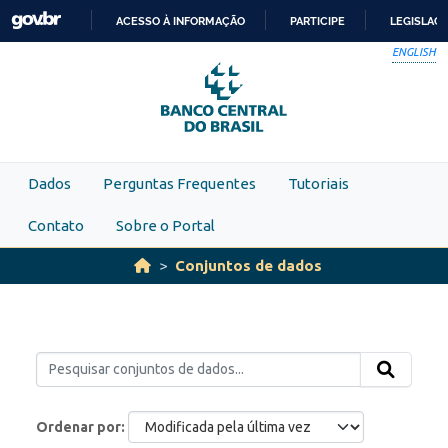
Skip to main content
ACESSO À INFORMAÇÃO
PARTICIPE
LEGISLAÇ
IR
ENGLISH
PARA
O
CONTEÚDO
Dados
Perguntas Frequentes
Tutoriais
Contato
Sobre o Portal
Conjuntos de dados
Ordenar por