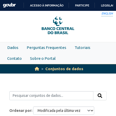
Skip to main content
ACESSO À INFORMAÇÃO
PARTICIPE
LEGISLAÇ
IR
ENGLISH
PARA
O
CONTEÚDO
Dados
Perguntas Frequentes
Tutoriais
Contato
Sobre o Portal
Conjuntos de dados
Ordenar por