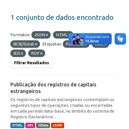
1 conjunto de dados encontrado
Formatos:
JSON
HTML
Organizações:
BCB/Dstat
Etiquetas:
Portfólio
RDE
IED
ROF
Filtrar Resultados
Publicação dos registros de capitais
estrangeiros
Os registros de capitais estrangeiros contemplam os
seguintes tipos de operações, criadas ou encerradas
em cada período data-base, no âmbito do sistema de
Registro Declaratório...
HTML
API
OData
JSON