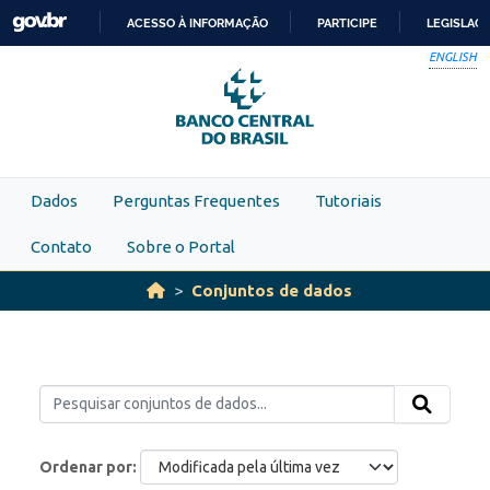
Skip to main content
ACESSO À INFORMAÇÃO
PARTICIPE
LEGISLAÇ
IR
ENGLISH
PARA
O
CONTEÚDO
Dados
Perguntas Frequentes
Tutoriais
Contato
Sobre o Portal
Conjuntos de dados
Ordenar por