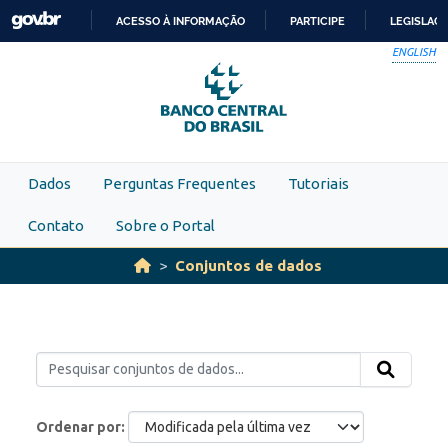
Skip to main content
ACESSO À INFORMAÇÃO
PARTICIPE
LEGISLAÇ
IR
ENGLISH
PARA
O
CONTEÚDO
Dados
Perguntas Frequentes
Tutoriais
Contato
Sobre o Portal
Conjuntos de dados
Ordenar por