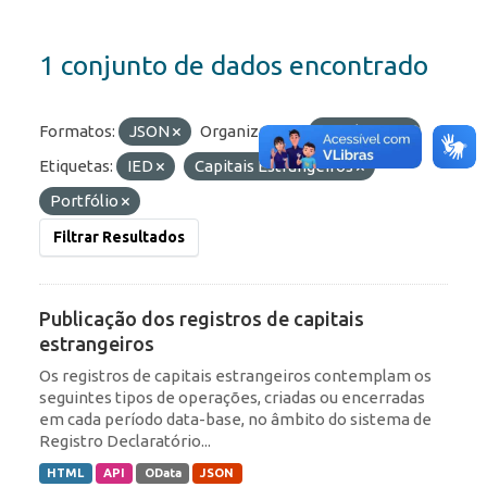
1 conjunto de dados encontrado
Formatos:
JSON
Organizações:
BCB/Dstat
Etiquetas:
IED
Capitais Estrangeiros
Portfólio
Filtrar Resultados
Publicação dos registros de capitais
estrangeiros
Os registros de capitais estrangeiros contemplam os
seguintes tipos de operações, criadas ou encerradas
em cada período data-base, no âmbito do sistema de
Registro Declaratório...
HTML
API
OData
JSON