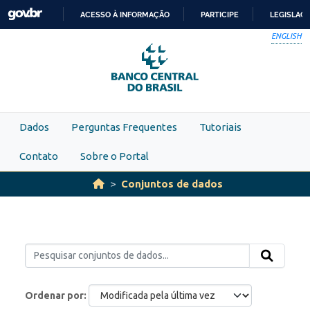
Skip to main content
ACESSO À INFORMAÇÃO
PARTICIPE
LEGISLAÇ
IR
ENGLISH
PARA
O
CONTEÚDO
Dados
Perguntas Frequentes
Tutoriais
Contato
Sobre o Portal
Conjuntos de dados
Ordenar por