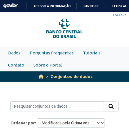
Skip to main content
ACESSO À INFORMAÇÃO
PARTICIPE
LEGISLAÇ
IR
ENGLISH
PARA
O
CONTEÚDO
Dados
Perguntas Frequentes
Tutoriais
Contato
Sobre o Portal
Conjuntos de dados
Ordenar por