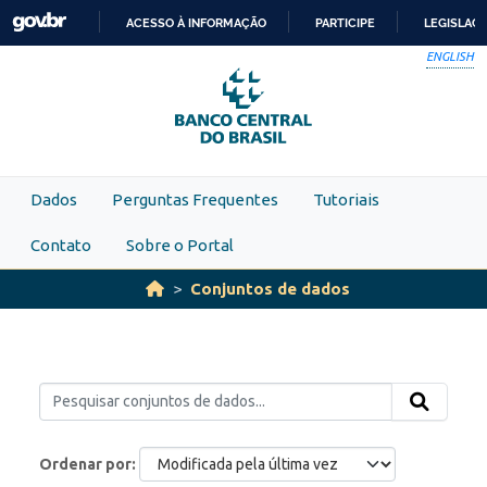
Skip to main content
ACESSO À INFORMAÇÃO
PARTICIPE
LEGISLAÇ
IR
ENGLISH
PARA
O
CONTEÚDO
Dados
Perguntas Frequentes
Tutoriais
Contato
Sobre o Portal
Conjuntos de dados
Ordenar por