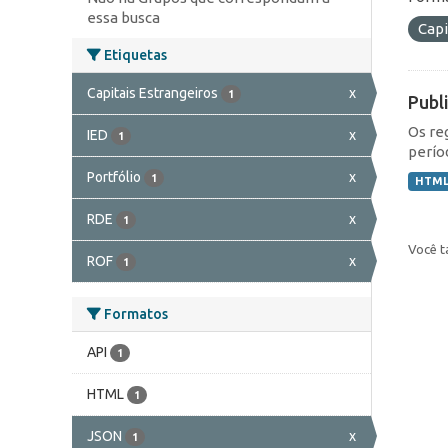
essa busca
Capi
Etiquetas
Capitais Estrangeiros
x
1
Publ
Os re
IED
x
1
perío
Portfólio
x
1
HTM
RDE
x
1
Você t
ROF
x
1
Formatos
API
1
HTML
1
JSON
x
1