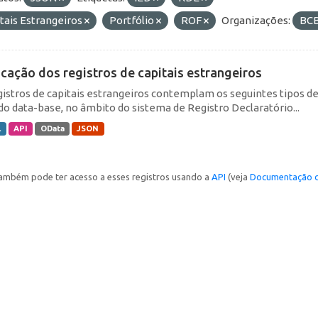
tais Estrangeiros
Portfólio
ROF
Organizações:
BCB
icação dos registros de capitais estrangeiros
gistros de capitais estrangeiros contemplam os seguintes tipos d
do data-base, no âmbito do sistema de Registro Declaratório...
L
API
OData
JSON
ambém pode ter acesso a esses registros usando a
API
(veja
Documentação d