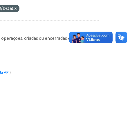
/Dstat
e operações, criadas ou encerradas em cada
a API
).