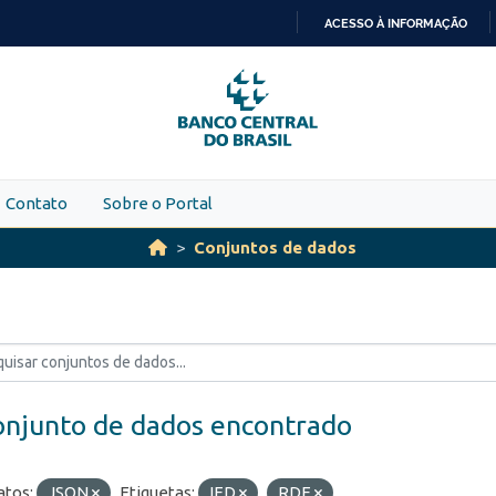
ACESSO À INFORMAÇÃO
IR
PARA
O
CONTEÚDO
Contato
Sobre o Portal
Conjuntos de dados
onjunto de dados encontrado
tos:
JSON
Etiquetas:
IED
RDE