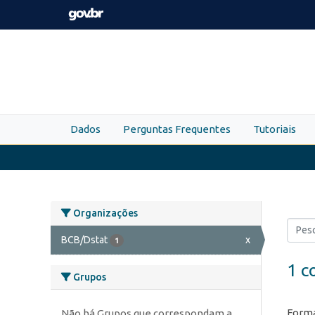
Skip to main content
Dados
Perguntas Frequentes
Tutoriais
Organizações
BCB/Dstat
x
1
1 c
Grupos
Forma
Não há Grupos que correspondam a