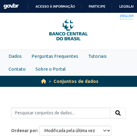
Skip to main content
ACESSO À INFORMAÇÃO
PARTICIPE
LEGISLAÇ
IR
ENGLISH
PARA
O
CONTEÚDO
Dados
Perguntas Frequentes
Tutoriais
Contato
Sobre o Portal
Conjuntos de dados
Ordenar por