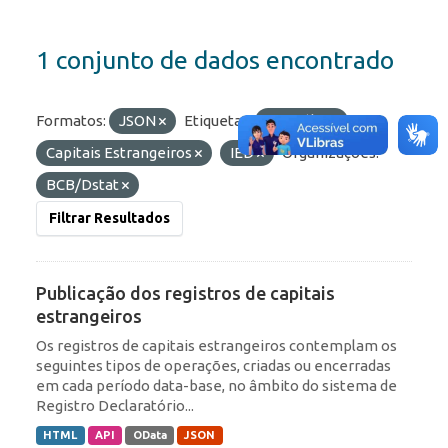
1 conjunto de dados encontrado
Formatos:
JSON
Etiquetas:
Portfólio
Capitais Estrangeiros
IED
Organizações:
BCB/Dstat
Filtrar Resultados
Publicação dos registros de capitais
estrangeiros
Os registros de capitais estrangeiros contemplam os
seguintes tipos de operações, criadas ou encerradas
em cada período data-base, no âmbito do sistema de
Registro Declaratório...
HTML
API
OData
JSON