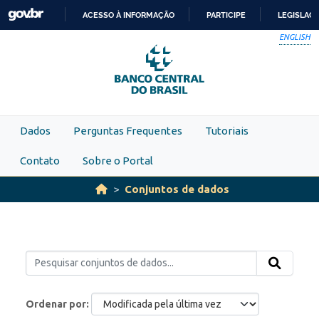
Skip to main content
ACESSO À INFORMAÇÃO
PARTICIPE
LEGISLAÇ
IR
ENGLISH
PARA
O
CONTEÚDO
Dados
Perguntas Frequentes
Tutoriais
Contato
Sobre o Portal
Conjuntos de dados
Ordenar por