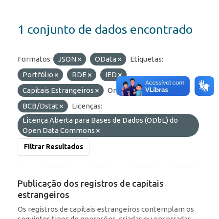
1 conjunto de dados encontrado
Formatos:
JSON
OData
Etiquetas:
Portfólio
RDE
IED
Capitais Estrangeiros
Organizações:
BCB/Dstat
Licenças:
Licença Aberta para Bases de Dados (ODbL) do
Open Data Commons
Filtrar Resultados
Publicação dos registros de capitais
estrangeiros
Os registros de capitais estrangeiros contemplam os
seguintes tipos de operações, criadas ou encerradas