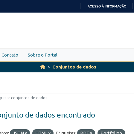
ACESSO À INFORMAÇÃO
IR
PARA
O
CONTEÚDO
Contato
Sobre o Portal
Conjuntos de dados
onjunto de dados encontrado
tos:
JSON
HTML
Etiquetas:
RDE
Portfólio