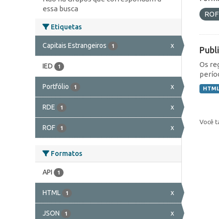
essa busca
RO
Etiquetas
Capitais Estrangeiros
x
1
Publ
Os re
IED
1
perío
Portfólio
x
1
HTM
RDE
x
1
Você t
ROF
x
1
Formatos
API
1
HTML
x
1
JSON
x
1