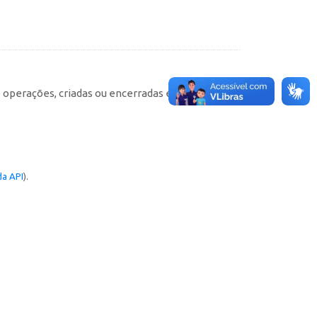
e operações, criadas ou encerradas em cada
a API
).