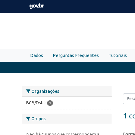
Skip to main content
Dados
Perguntas Frequentes
Tutoriais
Organizações
BCB/Dstat
1
1 c
Grupos
Forma
Não há Grupos que correspondam a