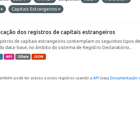
F
Capitais Estrangeiros
icação dos registros de capitais estrangeiros
gistros de capitais estrangeiros contemplam os seguintes tipos d
do data-base, no âmbito do sistema de Registro Declaratório...
L
API
OData
JSON
ambém pode ter acesso a esses registros usando a
API
(veja
Documentação d