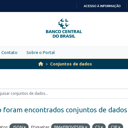
ACESSO À INFORMAÇÃO
IR
PARA
O
CONTEÚDO
Contato
Sobre o Portal
Conjuntos de dados
 foram encontrados conjuntos de dados
tos:
JSON
Etiquetas:
BMeFBOVESPA
C3
CIP