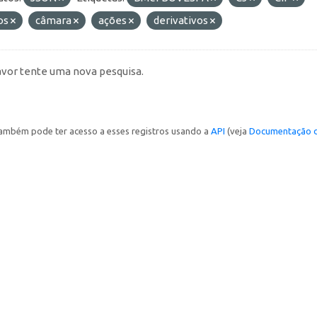
os
câmara
ações
derivativos
avor tente uma nova pesquisa.
ambém pode ter acesso a esses registros usando a
API
(veja
Documentação d