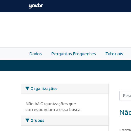
Skip to main content
Dados
Perguntas Frequentes
Tutoriais
Organizações
Não há Organizações que
correspondam a essa busca
Não
Grupos
Forma