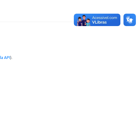
a API
).