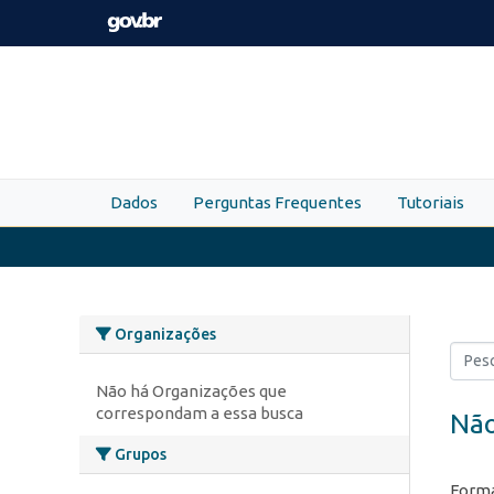
Skip to main content
Dados
Perguntas Frequentes
Tutoriais
Organizações
Não há Organizações que
correspondam a essa busca
Não
Grupos
Forma