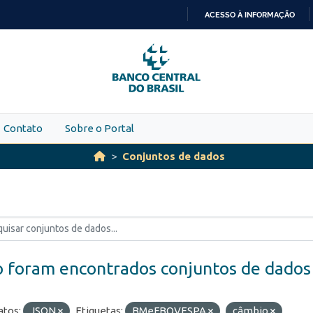
ACESSO À INFORMAÇÃO
IR
PARA
O
CONTEÚDO
Contato
Sobre o Portal
Conjuntos de dados
 foram encontrados conjuntos de dados
tos:
JSON
Etiquetas:
BMeFBOVESPA
câmbio