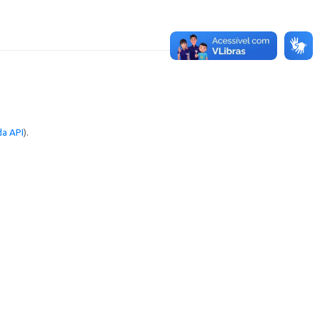
a API
).