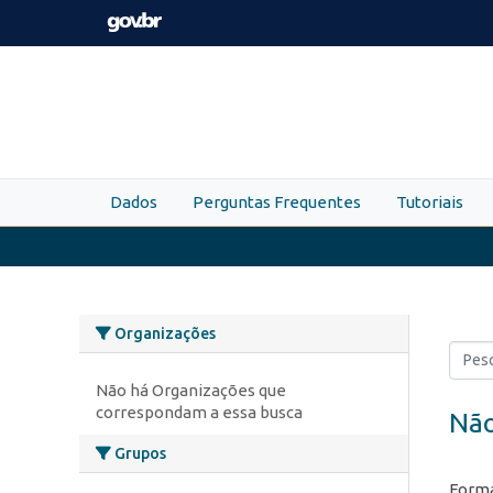
Skip to main content
Dados
Perguntas Frequentes
Tutoriais
Organizações
Não há Organizações que
correspondam a essa busca
Não
Grupos
Forma