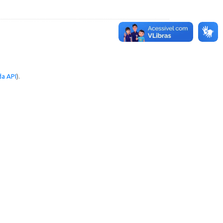
a API
).