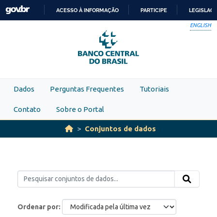
Skip to main content
ACESSO À INFORMAÇÃO
PARTICIPE
LEGISLAÇ
IR
ENGLISH
PARA
O
CONTEÚDO
Dados
Perguntas Frequentes
Tutoriais
Contato
Sobre o Portal
Conjuntos de dados
Ordenar por