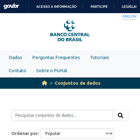
Skip to main content
ACESSO À INFORMAÇÃO
PARTICIPE
LEGISLAÇ
IR
ENGLISH
PARA
O
CONTEÚDO
Dados
Perguntas Frequentes
Tutoriais
Contato
Sobre o Portal
Conjuntos de dados
Ordenar por