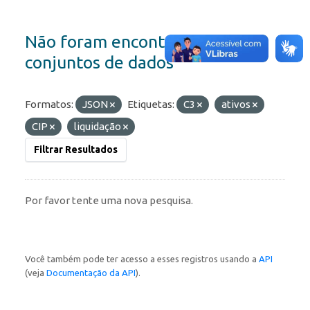
Não foram encontrados
conjuntos de dados
Formatos:
JSON
Etiquetas:
C3
ativos
CIP
liquidação
Filtrar Resultados
Por favor tente uma nova pesquisa.
Você também pode ter acesso a esses registros usando a
API
(veja
Documentação da API
).