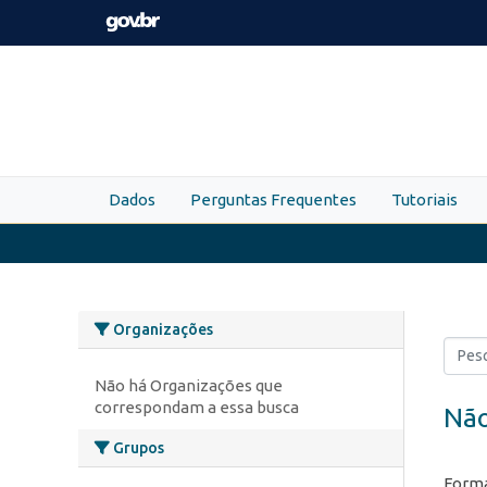
Skip to main content
Dados
Perguntas Frequentes
Tutoriais
Organizações
Não há Organizações que
correspondam a essa busca
Não
Grupos
Forma