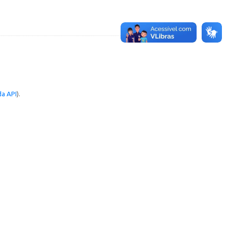
a API
).