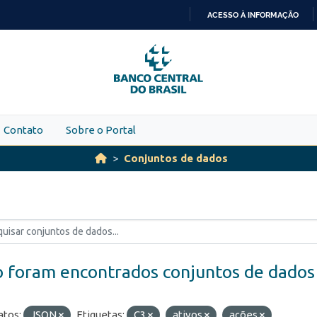
ACESSO À INFORMAÇÃO
IR
PARA
O
CONTEÚDO
Contato
Sobre o Portal
Conjuntos de dados
 foram encontrados conjuntos de dados
tos:
JSON
Etiquetas:
C3
ativos
ações