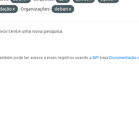
idação
Organizações:
deban
avor tente uma nova pesquisa.
ambém pode ter acesso a esses registros usando a
API
(veja
Documentação d