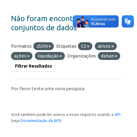
Não foram encontrados
conjuntos de dados
Formatos:
JSON
Etiquetas:
C3
ativos
ações
liquidação
Organizações:
deban
Filtrar Resultados
Por favor tente uma nova pesquisa.
Você também pode ter acesso a esses registros usando a
API
(veja
Documentação da API
).