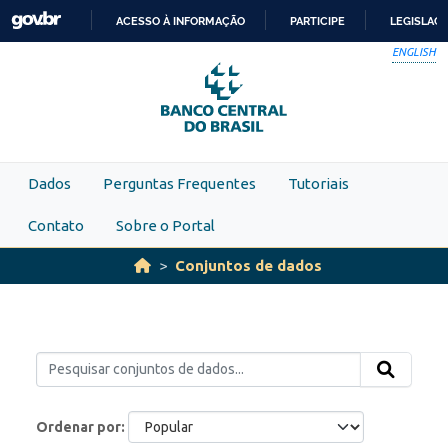
Skip to main content
ACESSO À INFORMAÇÃO
PARTICIPE
LEGISLAÇ
IR
ENGLISH
PARA
O
CONTEÚDO
Dados
Perguntas Frequentes
Tutoriais
Contato
Sobre o Portal
Conjuntos de dados
Ordenar por