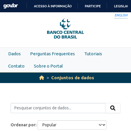
Skip to main content
ACESSO À INFORMAÇÃO
PARTICIPE
LEGISLAÇ
IR
ENGLISH
PARA
O
CONTEÚDO
Dados
Perguntas Frequentes
Tutoriais
Contato
Sobre o Portal
Conjuntos de dados
Ordenar por