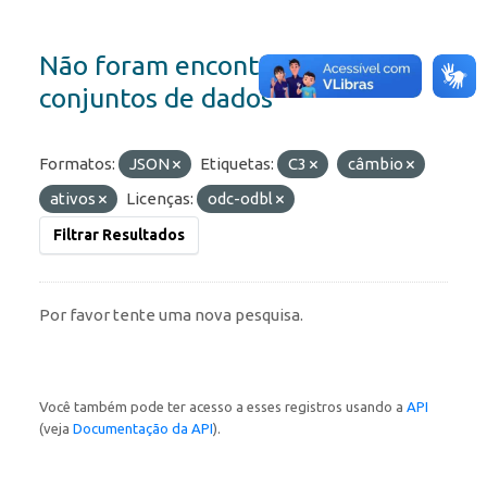
Não foram encontrados
conjuntos de dados
Formatos:
JSON
Etiquetas:
C3
câmbio
ativos
Licenças:
odc-odbl
Filtrar Resultados
Por favor tente uma nova pesquisa.
Você também pode ter acesso a esses registros usando a
API
(veja
Documentação da API
).