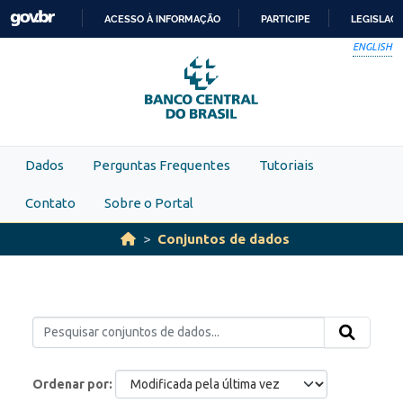
Skip to main content
ACESSO À INFORMAÇÃO
PARTICIPE
LEGISLAÇ
IR
ENGLISH
PARA
O
CONTEÚDO
Dados
Perguntas Frequentes
Tutoriais
Contato
Sobre o Portal
Conjuntos de dados
Ordenar por