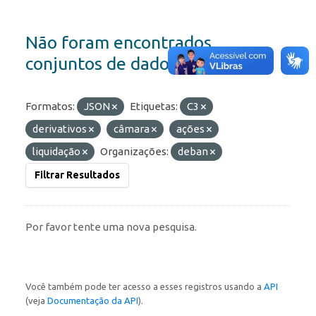
Não foram encontrados
conjuntos de dados
Formatos:
JSON
Etiquetas:
C3
derivativos
câmara
ações
liquidação
Organizações:
deban
Filtrar Resultados
Por favor tente uma nova pesquisa.
Você também pode ter acesso a esses registros usando a
API
(veja
Documentação da API
).