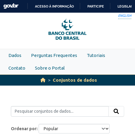
Skip to main content
ACESSO À INFORMAÇÃO
PARTICIPE
LEGISLAÇ
IR
ENGLISH
PARA
O
CONTEÚDO
Dados
Perguntas Frequentes
Tutoriais
Contato
Sobre o Portal
Conjuntos de dados
Ordenar por