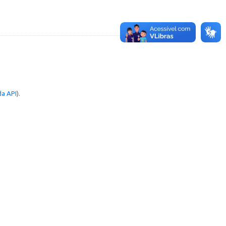
a API
).