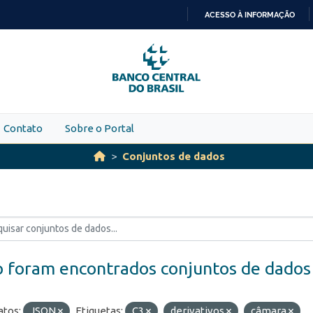
ACESSO À INFORMAÇÃO
IR
PARA
O
CONTEÚDO
Contato
Sobre o Portal
Conjuntos de dados
 foram encontrados conjuntos de dados
tos:
JSON
Etiquetas:
C3
derivativos
câmara