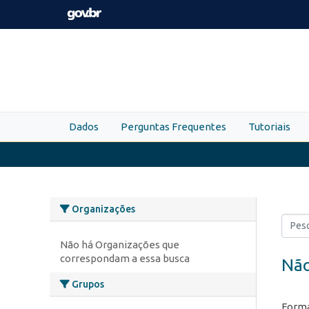
Skip to main content
Dados
Perguntas Frequentes
Tutoriais
Organizações
Não há Organizações que
correspondam a essa busca
Não
Grupos
Forma