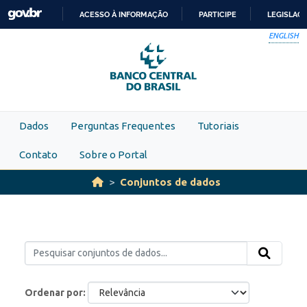
Skip to main content
ACESSO À INFORMAÇÃO
PARTICIPE
LEGISLAÇ
IR
ENGLISH
PARA
O
CONTEÚDO
Dados
Perguntas Frequentes
Tutoriais
Contato
Sobre o Portal
Conjuntos de dados
Ordenar por