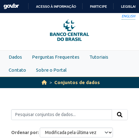
Skip to main content
ACESSO À INFORMAÇÃO
PARTICIPE
LEGISLAÇ
IR
ENGLISH
PARA
O
CONTEÚDO
Dados
Perguntas Frequentes
Tutoriais
Contato
Sobre o Portal
Conjuntos de dados
Ordenar por