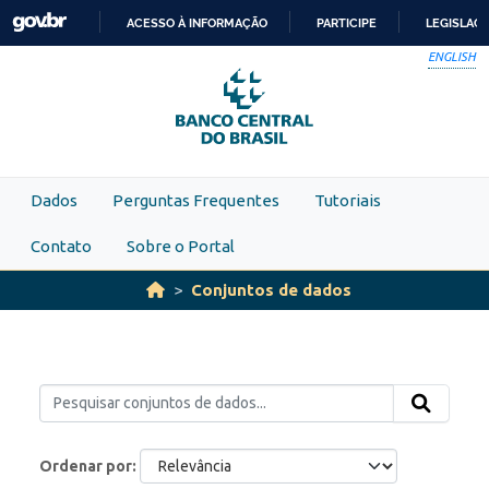
Skip to main content
ACESSO À INFORMAÇÃO
PARTICIPE
LEGISLAÇ
IR
ENGLISH
PARA
O
CONTEÚDO
Dados
Perguntas Frequentes
Tutoriais
Contato
Sobre o Portal
Conjuntos de dados
Ordenar por